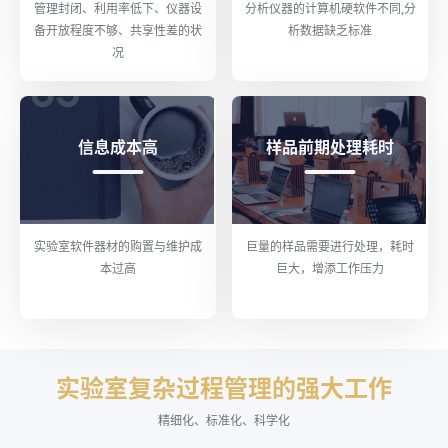
管理封闭、利用率低下、仪器设
分析仪器的计算机硬软件不同,分
备开放程度不够、共享性差的状
析数据缺乏标准
况
信息成本高
样品前期处理耗时
实验室软件器材的购置与维护成
巨量的样品需要进行处理，耗时
本过高
巨大，增添工作压力
实验室复杂过程管理的强大工作
精细化、标准化、科学化