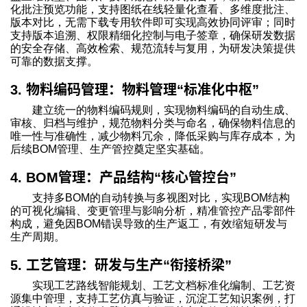
化批注预览功能，支持图纸在线轻量化查看、多维度批注、
版本对比，无需下载专用软件即可实现高效协同评审；同时
支持版本追溯、权限精细化控制与电子签章，确保研发数据
的安全存储、高效检索、规范流转与复用，为研发决策提供
可靠的数据支撑。
物料编码管理：物料管理
标准化中枢
3.
“
”
建立统一的物料编码规则，实现物料编码的自动生成、
审核、归档与维护，规范物料分类与命名，确保物料信息的
唯一性与准确性，减少物料冗余，降低采购与库存成本，为
后续BOM管理、生产管控奠定坚实基础。
管理：产品结构
核心管控台
4. BOM
“
”
支持多BOM的自动转换与多视图对比，实现BOM结构
的可视化编辑、变更管理与影响分析，精准管控产品零部件
构成，避免因BOM错误导致的生产返工，有效缩短研发与
生产周期。
工艺管理：研发与生产
衔接桥梁
5.
“
”
实现工艺路线智能规划、工艺文档标准化编制、工艺资
源集中管理，支持工艺仿真与验证，沉淀工艺知识案例，打